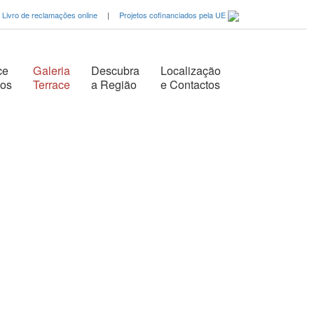
Livro de reclamações online
|
Projetos cofinanciados pela UE
ce
Galeria
Descubra
Localização
tos
Terrace
a Região
e Contactos