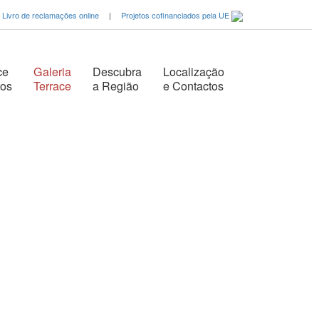
Livro de reclamações online
|
Projetos cofinanciados pela UE
ce
Galeria
Descubra
Localização
tos
Terrace
a Região
e Contactos