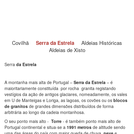
Covilhã
Aldeias Históricas
Serra da Estrela
Aldeias de Xisto
Serra
da Estrela
A montanha mais alta de Portugal –
Serra da Estrela
– é
maioritariamente constituída por rocha granita registando
vestígios da ação de antigos glaciares, nomeadamente, os vales
em U de Manteigas e Loriga, as lagoas, os covões ou os
blocos
de granitos
de grandes dimensões distribuídos de forma
arbitrária ao longo da cadeia montanhosa.
O seu ponto mais alto -
Torre
- é também ponto mais alto de
Portugal continental e situa-se a
1991 metros
de altitude sendo
uma das áreas do país com maior queda de chuva,
neve
e