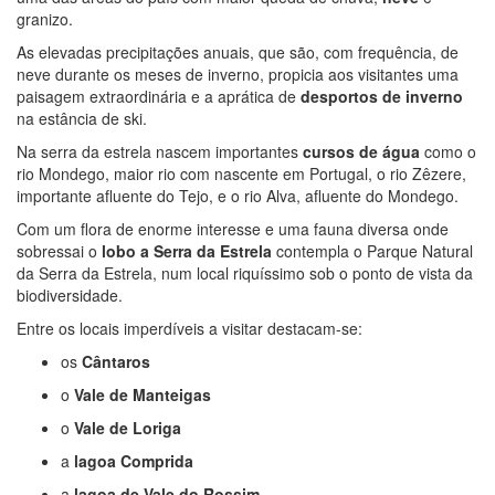
granizo.
As elevadas precipitações anuais, que são, com frequência, de
neve durante os meses de inverno, propicia aos visitantes uma
paisagem extraordinária e a aprática de
desportos de inverno
na estância de ski.
Na serra da estrela nascem importantes
cursos de água
como o
rio Mondego, maior rio com nascente em Portugal, o rio Zêzere,
importante afluente do Tejo, e o rio Alva, afluente do Mondego.
Com um flora de enorme interesse e uma fauna diversa onde
sobressai o
lobo a Serra da Estrela
contempla o Parque Natural
da Serra da Estrela, num local riquíssimo sob o ponto de vista da
biodiversidade.
Entre os locais imperdíveis a visitar destacam-se:
os
Cântaros
o
Vale de Manteigas
o
Vale de Loriga
a
lagoa Comprida
a
lagoa de Vale do Rossim