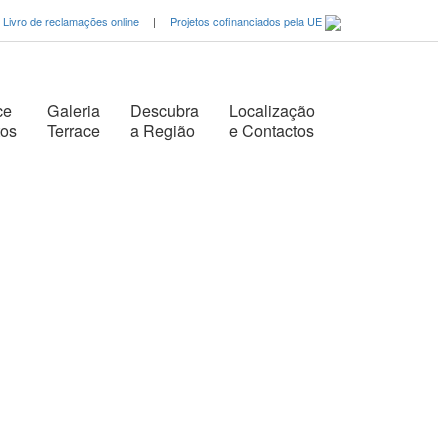
Livro de reclamações online
|
Projetos cofinanciados pela UE
ce
Galeria
Descubra
Localização
tos
Terrace
a Região
e Contactos