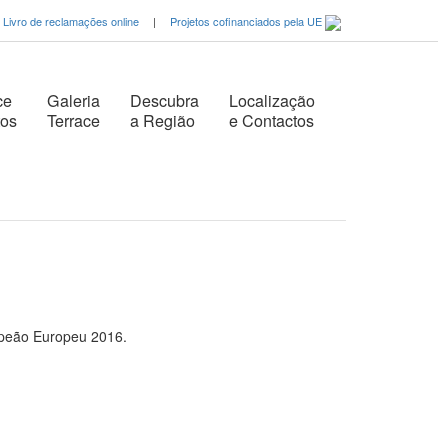
Livro de reclamações online
|
Projetos cofinanciados pela UE
ce
Galeria
Descubra
Localização
tos
Terrace
a Região
e Contactos
mpeão Europeu 2016.