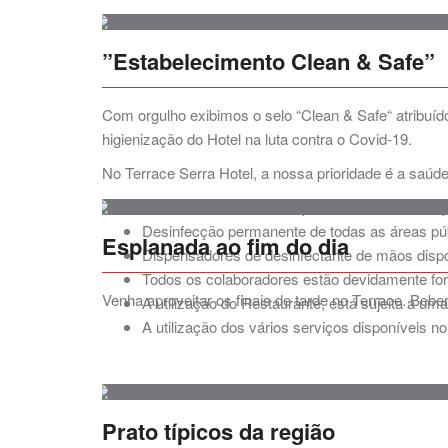
”Estabelecimento Clean & Safe”
Com orgulho exibimos o selo “Clean & Safe“ atribu
higienização do Hotel na luta contra o Covid-19.
No Terrace Serra Hotel, a nossa prioridade é a saú
Intensificámos todos os procedimentos de limp
Desinfecção permanente de todas as áreas púb
Esplanada ao fim do dia
Dispensadores de desinfectante de mãos dispo
Todos os colaboradores estão devidamente for
Venha aproveitar os finais de tarde no Terrace. Beb
A utilização do Restaurante, está sujeita a u
A utilização dos vários serviços disponíveis 
Prato típicos da região