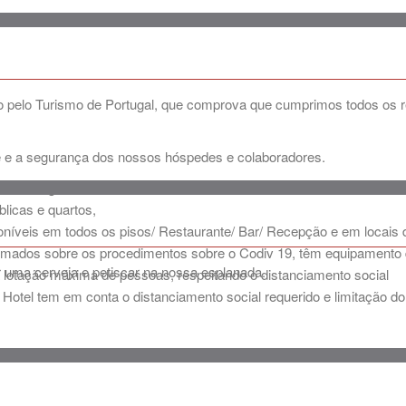
ído pelo Turismo de Portugal, que comprova que cumprimos todos os
de e a segurança dos nossos hóspedes e colaboradores.
eza e higiene
licas e quartos,
níveis em todos os pisos/ Restaurante/ Bar/ Recepção e em locais 
mados sobre os procedimentos sobre o Codiv 19, têm equipamento de
er uma cerveja e petiscar na nossa esplanada.
ma lotação máxima de pessoas, respeitando o distanciamento social
no Hotel tem em conta o distanciamento social requerido e limitação 