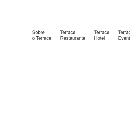
Sobre
Terrace
Terrace
Terra
o Terrace
Restaurante
Hotel
Even