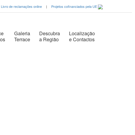
Livro de reclamações online
|
Projetos cofinanciados pela UE
ce
Galeria
Descubra
Localização
tos
Terrace
a Região
e Contactos
»