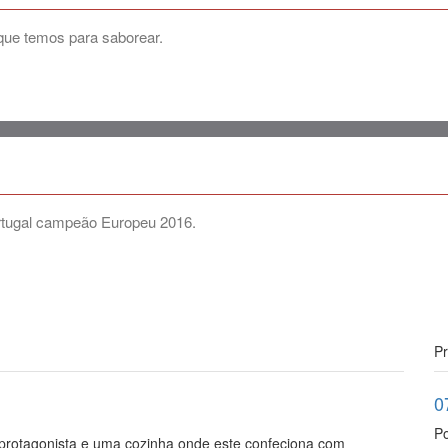
 que temos para saborear.
rtugal campeão Europeu 2016.
Pr
0
Po
 protagonista e uma cozinha onde este confeciona com